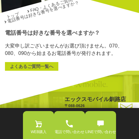
FAQ・よくあるご質問
電話番号は好きな番号を選べますか？
トップ
電話番号は好きな番号を選べますか？
大変申し訳ございませんがお選び頂けません。070、
080、090から始まるお電話番号が発行されます。
よくあるご質問一覧へ
エックスモバイル釧路店
〒088-0626
北海道釧路郡釧路町桂5丁目3
TOPへ戻る
TEL:0154-65-5006
OPEN:10:00-18:00
WEB購入
電話で問い合わせ
LINEで問い合わせ