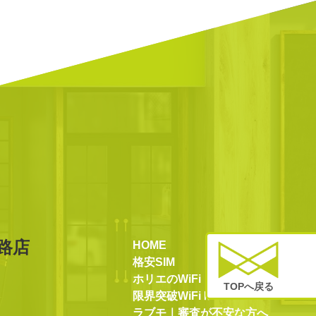
路店
HOME
格安SIM
ホリエのWiFi
TOPへ戻る
限界突破WiFiⅡ
ラブモ｜審査が不安な方へ