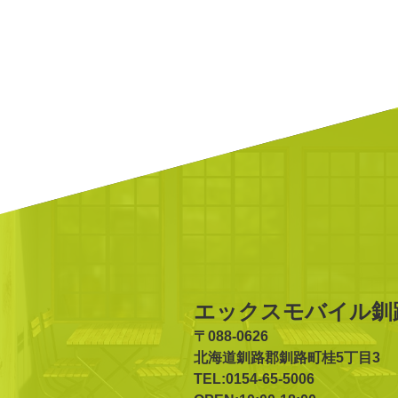
エックスモバイル釧
〒088-0626
北海道釧路郡釧路町桂5丁目3
TEL:0154-65-5006