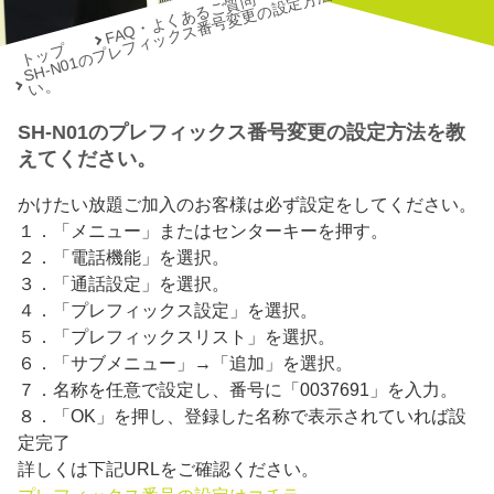
S
H-
N
0
1
の
プ
レ
フ
ィ
ッ
ク
ス
番
号
変
更
の
設
定
方
法
を
教
え
て
く
だ
さ
い
FAQ・よくあるご質問
トップ
。
SH-N01のプレフィックス番号変更の設定方法を教
えてください。
かけたい放題ご加入のお客様は必ず設定をしてください。
１．「メニュー」またはセンターキーを押す。
２．「電話機能」を選択。
３．「通話設定」を選択。
４．「プレフィックス設定」を選択。
５．「プレフィックスリスト」を選択。
６．「サブメニュー」→「追加」を選択。
７．名称を任意で設定し、番号に「0037691」を入力。
８．「OK」を押し、登録した名称で表示されていれば設
定完了
詳しくは下記URLをご確認ください。