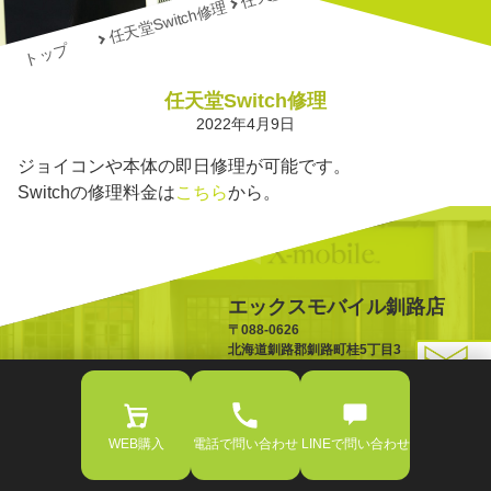
任天堂Switch修理
トップ
任天堂Switch修理
2022年4月9日
ジョイコンや本体の即日修理が可能です。
Switchの修理料金は
こちら
から。
エックスモバイル釧路店
〒088-0626
北海道釧路郡釧路町桂5丁目3
TEL:0154-65-5006
TOPへ戻る
OPEN:10:00-18:00
WEB購入
電話で問い合わせ
LINEで問い合わせ
エックスモバイル釧路店. all right reserved.