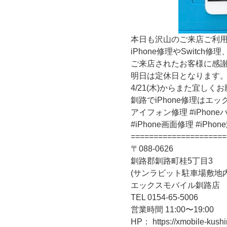
本日も沢山のご来店ご利
iPhone修理やSwitc
ご来店されたお客様に感
明日は定休日となります
4/21(木)からまた宜しく
釧路でiPhone修理はエ
アイフォン修理 #iPhon
#iPhone画面修理 #iP
=====================
〒088-0626
釧路郡釧路町桂5丁目3
(サンラビット駐車場敷地内
エックスモバイル釧路店
TEL 0154-65-5006
営業時間 11:00〜19:00
HP： https://xmobile-kush