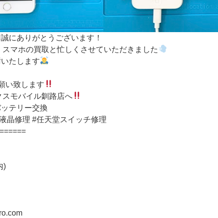
用誠にありがとうございます！
h修理、スマホの買取と忙しくさせていただきました
謝いたします
。
お願い致します
ックスモバイル釧路店へ
eバッテリー交換
hone液晶修理 #任天堂スイッチ修理
======
)
iro.com