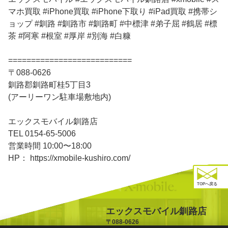
マホ買取 #iPhone買取 #iPhone下取り #iPad買取 #携帯シ
ョップ #釧路 #釧路市 #釧路町 #中標津 #弟子屈 #鶴居 #標
茶 #阿寒 #根室 #厚岸 #別海 #白糠
===========================
〒088-0626
釧路郡釧路町桂5丁目3
(アーリーワン駐車場敷地内)
エックスモバイル釧路店
TEL 0154-65-5006
営業時間 10:00〜18:00
HP： https://xmobile-kushiro.com/
TOPへ戻る
エックスモバイル釧路店
〒088-0626