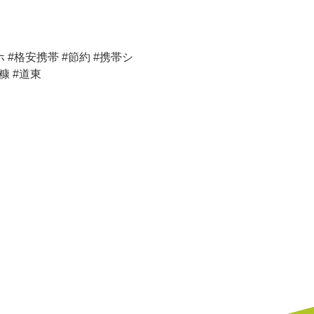
ホ #格安携帯 #節約 #携帯シ
糠 #道東