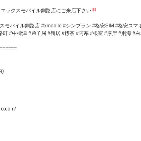
らエックスモバイル釧路店にご来店下さい
バイル釧路店 #xmobile #シンプラン #格安SIM #格安スマ
町 #中標津 #弟子屈 #鶴居 #標茶 #阿寒 #根室 #厚岸 #別海 #白
======
)
ro.com/