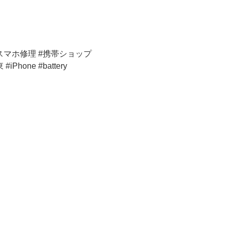
 #スマホ修理 #携帯ショップ
hone #battery