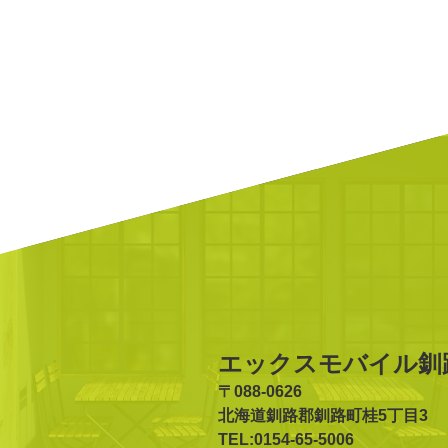
エックスモバイル釧
〒088-0626
北海道釧路郡釧路町桂5丁目3
TEL:0154-65-5006