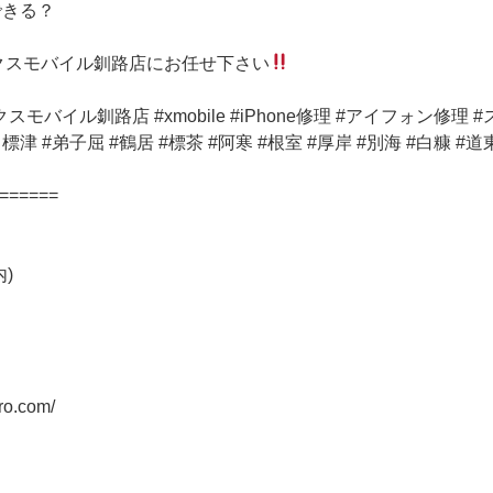
できる？
ックスモバイル釧路店にお任せ下さい
モバイル釧路店 #xmobile #iPhone修理 #アイフォン修理
津 #弟子屈 #鶴居 #標茶 #阿寒 #根室 #厚岸 #別海 #白糠 #道東 #iP
======
)
ro.com/