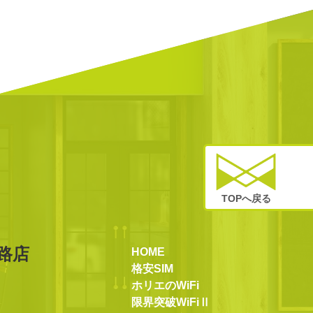
TOPへ戻る
路店
HOME
格安SIM
ホリエのWiFi
限界突破WiFiⅡ