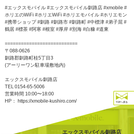
#エックスモバイル #エックスモバイル釧路店 #xmobile #
ホリエのWiFi #ホリエWiFi #ホリエモバイル #ホリエモン
#携帯ショップ #釧路 #釧路市 #釧路町 #中標津 #弟子屈 #
鶴居 #標茶 #阿寒 #根室 #厚岸 #別海 #白糠 #道東
===========================
〒088-0626
釧路郡釧路町桂5丁目3
(アーリーワン駐車場敷地内)
エックスモバイル釧路店
TEL 0154-65-5006
営業時間 10:00〜18:00
HP： https://xmobile-kushiro.com/
TOPへ戻る
エックスモバイル釧路店