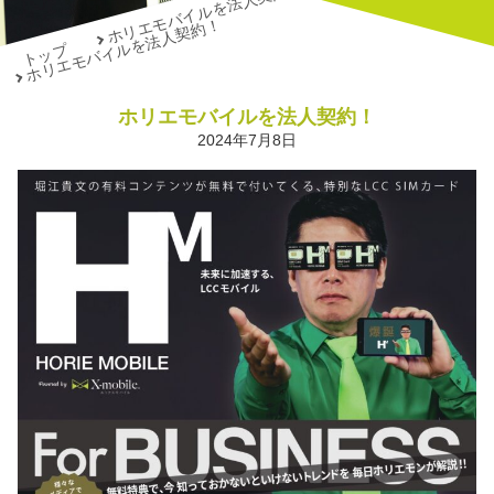
ホリエモバイルを法人契約！
ホリエモバイルを法人契約！
トップ
ホリエモバイルを法人契約！
2024年7月8日