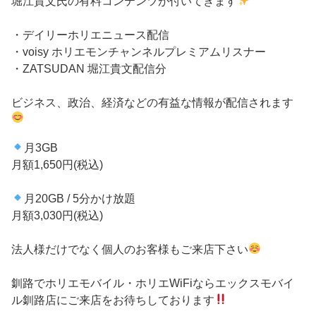
堀江貴文氏の有料コンテンツが付いてきます
・デイリーホリエニュース配信
・voisy ホリエモンチャンネルプレミアムリスナー
・ZATSUDAN 堀江貴文配信分
ビジネス、政治、経済などの有益な情報が配信されます
月3GB
月額1,650円(税込)
月20GB / 5分かけ放題
月額3,030円(税込)
法人様だけでなく個人のお客様もご来店下さい
釧路でホリエモバイル・ホリエWiFiならエックスモバイ
ル釧路店にご来店をお待ちしております