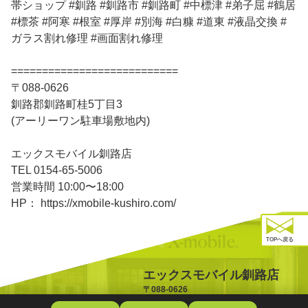
帯ショップ #釧路 #釧路市 #釧路町 #中標津 #弟子屈 #鶴居
#標茶 #阿寒 #根室 #厚岸 #別海 #白糠 #道東 #液晶交換 #
ガラス割れ修理 #画面割れ修理
===========================
〒088-0626
釧路郡釧路町桂5丁目3
(アーリーワン駐車場敷地内)
エックスモバイル釧路店
TEL 0154-65-5006
営業時間 10:00〜18:00
HP： https://xmobile-kushiro.com/
TOPへ戻る
エックスモバイル釧路店
〒088-0626
北海道釧路郡釧路町桂5丁目3