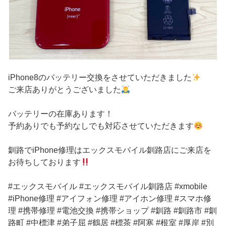
iPhone8のバッテリー交換をさせていただきました
ご来店ありがとうございました
バッテリーの在庫あります！
予約ありでも予約なしでも対応させていただきます
釧路でiPhone修理はエックスモバイル釧路店にご来店を
お待ちしております
#エックスモバイル #エックスモバイル釧路店 #xmobile
#iPhone修理 #アイフォン修理 #アイホン修理 #スマホ修
理 #携帯修理 #電池交換 #携帯ショップ #釧路 #釧路市 #釧
路町 #中標津 #弟子屈 #鶴居 #標茶 #阿寒 #根室 #厚岸 #別