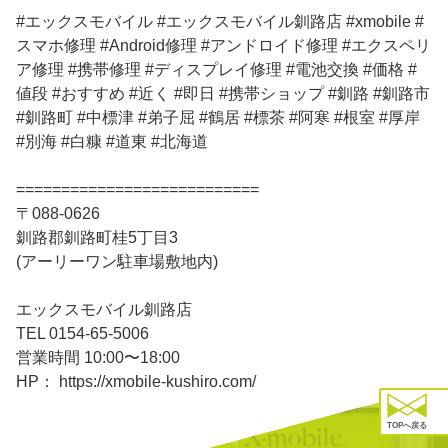
#エックスモバイル #エックスモバイル釧路店 #xmobile #
スマホ修理 #Android修理 #アンドロイド修理 #エクスペリ
ア修理 #携帯修理 #ディスプレイ修理 #電池交換 #価格 #
値段 #おすすめ #近く #即日 #携帯ショップ #釧路 #釧路市
#釧路町 #中標津 #弟子屈 #鶴居 #標茶 #阿寒 #根室 #厚岸
#別海 #白糠 #道東 #北海道
===========================
〒088-0626
釧路郡釧路町桂5丁目3
(アーリーワン駐車場敷地内)
エックスモバイル釧路店
TEL 0154-65-5006
営業時間 10:00〜18:00
HP： https://xmobile-kushiro.com/
TOPへ戻る