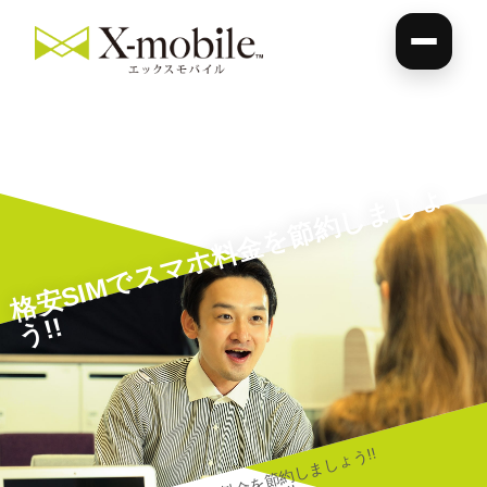
格
安
SI
M
で
ス
マ
ホ
料
金
を
節
約
し
ま
し
ょ
う
!
!