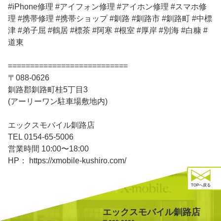
#iPhone修理 #アイフォン修理 #アイホン修理 #スマホ修
理 #携帯修理 #携帯ショップ #釧路 #釧路市 #釧路町 #中標
津 #弟子屈 #鶴居 #標茶 #阿寒 #根室 #厚岸 #別海 #白糠 #
道東
===========================
〒088-0626
釧路郡釧路町桂5丁目3
(アーリーワン駐車場敷地内)
エックスモバイル釧路店
TEL 0154-65-5006
営業時間 10:00〜18:00
HP： https://xmobile-kushiro.com/
TOPへ戻る
エックスモバイル釧路店