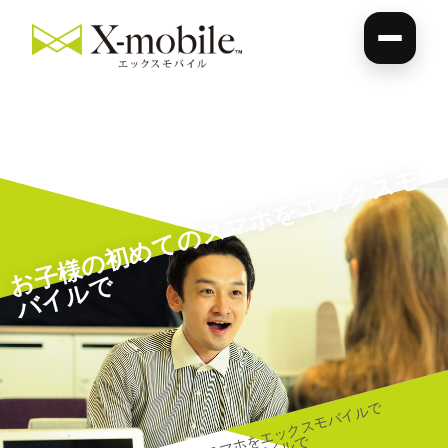
お
子
様
の
初
め
て
の
ス
マ
ホ
を
エ
ッ
ク
ス
モ
バ
イ
ル
で
お子様の初めてのスマホをエックスモバイルで