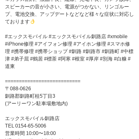
スピーカーの音が小さい、電源がつかない、リンゴルー
プ、電池交換、アップデートなどなど様々な症状に対応し
ております
#エックスモバイル #エックスモバイル釧路店 #xmobile
#iPhone修理 #アイフォン修理 #アイホン修理 #スマホ修
理 #携帯修理 #携帯ショップ #釧路 #釧路市 #釧路町 #中標
津 #弟子屈 #鶴居 #標茶 #阿寒 #根室 #厚岸 #別海 #白糠 #
道東
===========================
〒088-0626
釧路郡釧路町桂5丁目3
(アーリーワン駐車場敷地内)
エックスモバイル釧路店
TEL 0154-65-5006
営業時間 10:00〜18:00