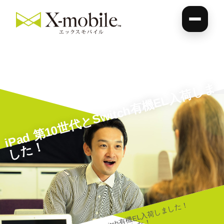
i
P
a
d
第
1
0
世
代
と
S
wi
t
c
h
有
機
E
L
入
荷
し
ま
し
た
！
iPad 第10世代とSwitch有機EL入荷しました！