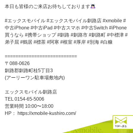
本日も皆様のご来店お待ちしております
#エックスモバイル #エックスモバイル釧路店 #xmobile #
中古iPhone #中古iPad #中古スマホ #中古Switch #iPhone
買うなら #携帯ショップ #釧路 #釧路市 #釧路町 #中標津 #
弟子屈 #鶴居 #標茶 #阿寒 #根室 #厚岸 #別海 #白糠
===========================
〒088-0626
釧路郡釧路町桂5丁目3
(アーリーワン駐車場敷地内)
エックスモバイル釧路店
TEL 0154-65-5006
営業時間 10:00〜18:00
HP： https://xmobile-kushiro.com/
TOPへ戻る