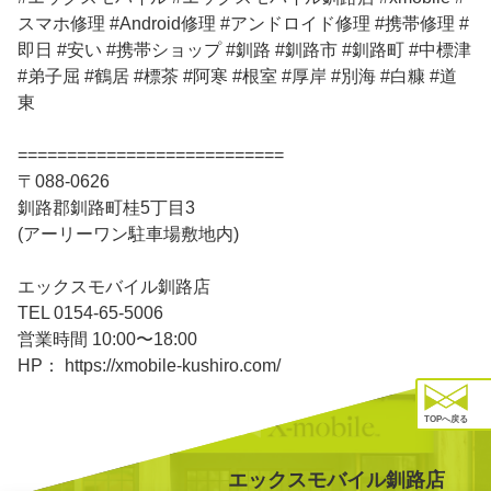
スマホ修理 #Android修理 #アンドロイド修理 #携帯修理 #
即日 #安い #携帯ショップ #釧路 #釧路市 #釧路町 #中標津
#弟子屈 #鶴居 #標茶 #阿寒 #根室 #厚岸 #別海 #白糠 #道
東
===========================
〒088-0626
釧路郡釧路町桂5丁目3
(アーリーワン駐車場敷地内)
エックスモバイル釧路店
TEL 0154-65-5006
営業時間 10:00〜18:00
HP： https://xmobile-kushiro.com/
TOPへ戻る
エックスモバイル釧路店