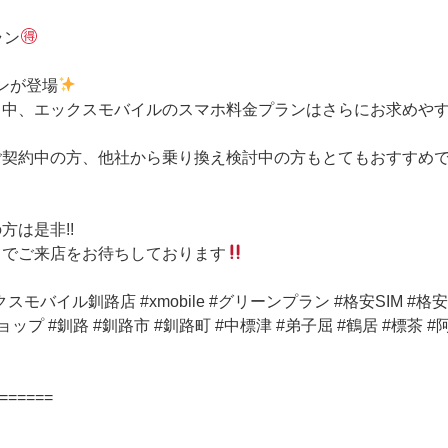
ラン
ランが登場
る中、エックスモバイルのスマホ料金プランはさらにお求めや
ご契約中の方、他社から乗り換え検討中の方もとてもおすすめ
方は是非!!
までご来店をお待ちしております
モバイル釧路店 #xmobile #グリーンプラン #格安SIM #格安
ップ #釧路 #釧路市 #釧路町 #中標津 #弟子屈 #鶴居 #標茶 #阿
======