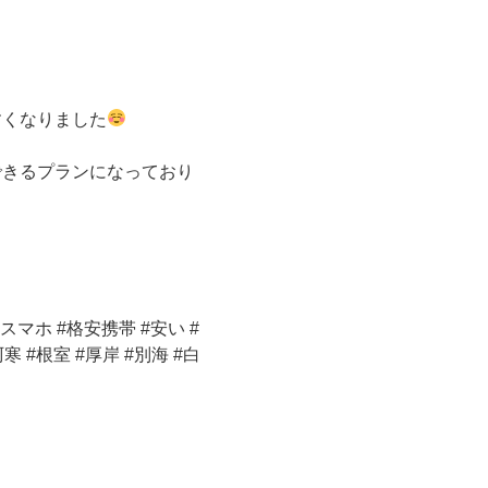
すくなりました
できるプランになっており
スマホ #格安携帯 #安い #
寒 #根室 #厚岸 #別海 #白