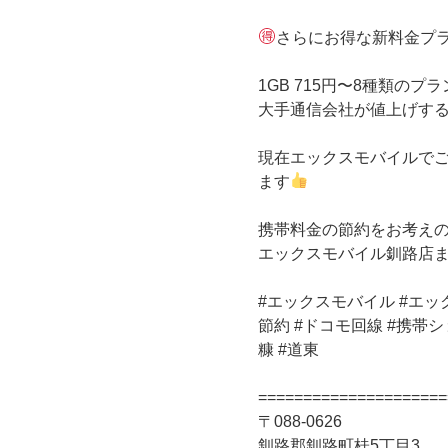
さらにお得な新料金プ
1GB 715円〜8種類のプ
大手通信会社が値上げす
現在エックスモバイルで
ます
携帯料金の節約をお考えの
エックスモバイル釧路店
#エックスモバイル #エックス
節約 #ドコモ回線 #携帯ショ
糠 #道東
=====================
〒088-0626
釧路郡釧路町桂5丁目3