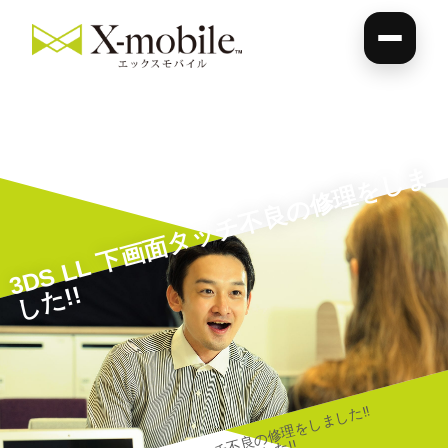
3
D
S
L
L
下
画
面
タ
ッ
チ
不
良
の
修
理
を
し
ま
し
た
!
!
3DS LL 下画面タッチ不良の修理をしました!!