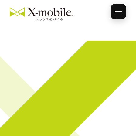
エ
ッ
ク
ス
モ
バ
イ
ル
釧
路
店