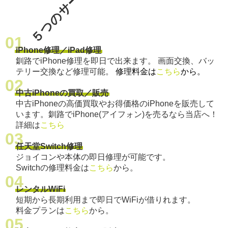
５つのサービス
iPhone修理／iPad修理
釧路でiPhone修理を即日で出来ます。 画面交換、バッ
テリー交換など修理可能。
修理料金は
こちら
から。
中古iPhoneの買取／販売
中古iPhoneの高価買取やお得価格のiPhoneを販売して
います。釧路でiPhone(アイフォン)を売るなら当店へ！
詳細は
こちら
任天堂Switch修理
ジョイコンや本体の即日修理が可能です。
Switchの修理料金は
こちら
から。
レンタルWiFi
短期から長期利用まで即日でWiFiが借りれます。
料金プランは
こちら
から。