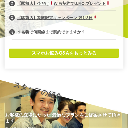
【駅前店】今だけ
WiFi契約でU.F.O.プレゼント
【駅前店】期間限定キャンペーン 残り3日
１名義で何回線まで契約できますか？
スマホお悩みQ&Aをもっとみる
スタッフの紹介
お客様の立場にたった 最適なプランをご提案させて頂き
ます。