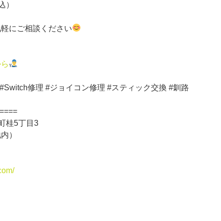
税込）
気軽にご相談ください
から
Switch修理 #ジョイコン修理 #スティック交換 #釧路
====
路町桂5丁目3
地内）
.com/