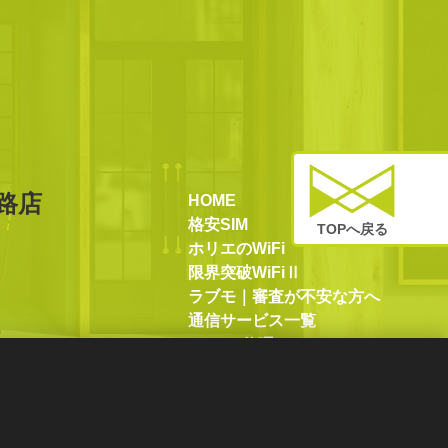
路店
HOME
格安SIM
TOPへ戻る
ホリエのWiFi
限界突破WiFiⅡ
ラブモ｜審査が不安な方へ
通信サービス一覧
iPhone修理
iPad修理
Android修理
Switch修理
iPhone買取／販売