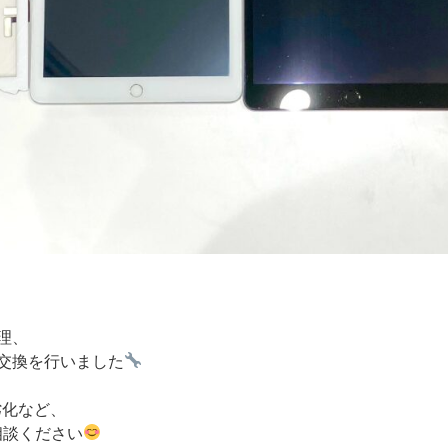
】
修理、
ー交換を行いました
劣化など、
相談ください