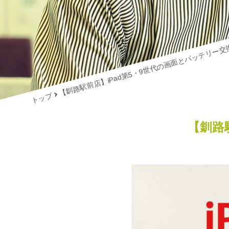
【釧路駅前店】iPad第5・9世代の画面とバッテリー交
トップ
【釧路