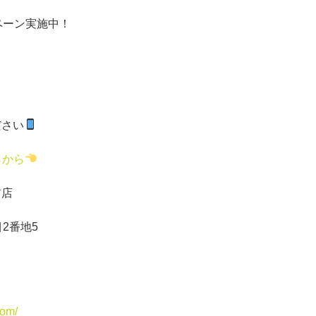
ペーン実施中！
ださい
らから
前店
2番地5
com/