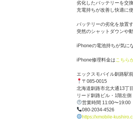
劣化したバッテリーを交
充電持ちが改善し快適に
バッテリーの劣化を放置
突然のシャットダウンや
iPhoneの電池持ちが気
iPhone修理料金は
こちら
エックスモバイル釧路駅
〒085-0015
北海道釧路市北大通13丁目
リード釧路ビル・1階左側
営業時間 11:00〜19:00
080-2034-4526
https://xmobile-kushiro.