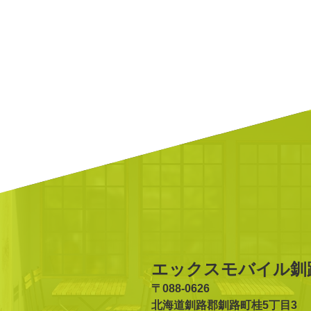
エックスモバイル釧
〒088-0626
北海道釧路郡釧路町桂5丁目3