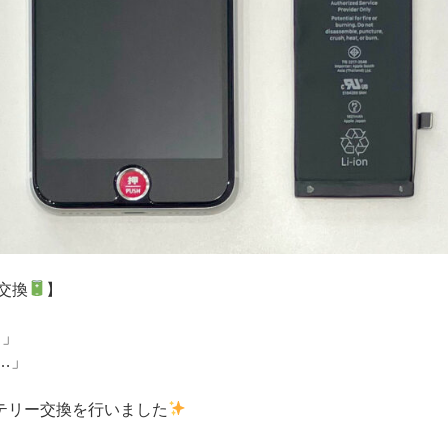
ー交換
】
…」
…」
バッテリー交換を行いました