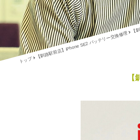
【釧
【釧路駅前店】iPhone SE2 バッテリー交換修理
トップ
【釧