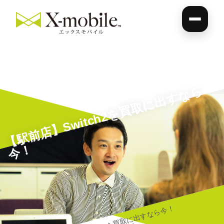
【
駅
前
店
】
S
wi
t
c
h
2
を
買
取
に
出
す
な
ら
今
！