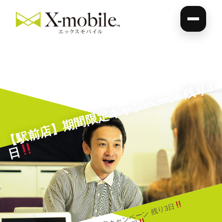
【
駅
前
店
】
期
間
限
定
キ
ャ
ン
ペ
ー
ン
残
り
3
日