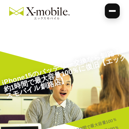
i
P
o
n
e
1
5
の
バ
ッ
テ
リ
ー
交
換
な
釧
路
｜
約
1
時
間
で
大
容
量
1
0
0
％
に
復
旧
【
エ
ッ
ス
モ
バ
イ
ル
釧
路
店
ら
ク
h
最
】