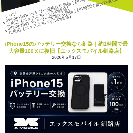
i
P
h
o
n
e
1
5
の
バ
ッ
テ
リ
ー
交
な
ら
釧
路
｜
約
1
時
間
で
最
大
容
量
1
0
0
％
に
復
旧
【
エ
ッ
ク
ス
モ
バ
イ
ル
釧
路
店
i
P
h
o
n
e
1
5
の
バ
ッ
テ
リ
ー
交
な
ら
釧
路
｜
約
1
時
間
で
最
大
容
量
1
0
0
％
に
復
旧
【
エ
ッ
ク
ス
モ
バ
イ
ル
釧
路
店
換
】
トップ
換
】
iPhone15のバッテリー交換なら釧路｜約1時間で最
大容量100％に復旧【エックスモバイル釧路店】
2026年5月17日