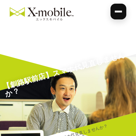
【
釧
路
駅
前
店
】
ス
マ
ホ
代
見
直
し
ま
せ
ん
か
？