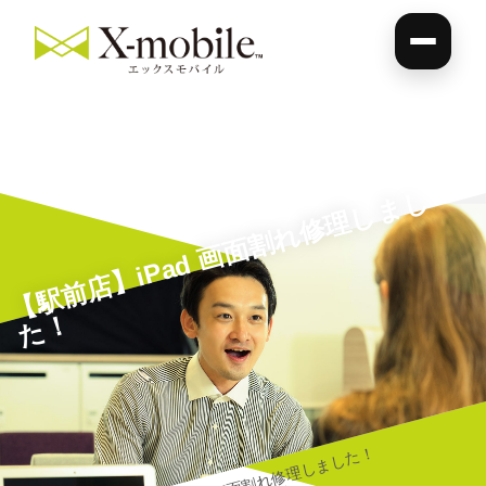
【
駅
前
店
】i
P
a
d
画
面
割
れ
修
理
し
ま
し
た
！