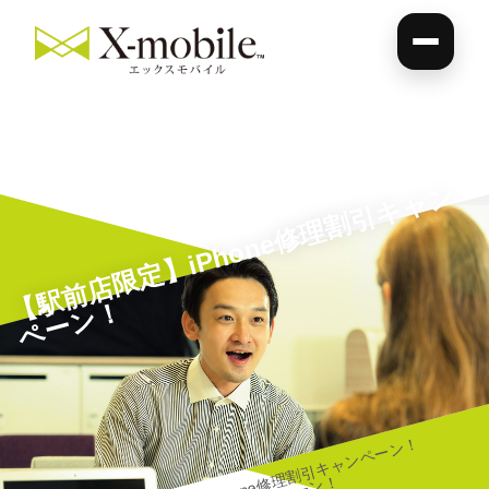
【
駅
前
店
限
定
】i
P
h
o
n
e
修
理
割
引
キ
ャ
ン
ペ
ー
ン
！
【駅前店限定】iPhone修理割引キャンペーン！