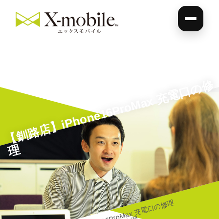
【
釧
路
店
】i
P
h
o
n
e
1
6
P
r
o
M
a
x
充
電
口
の
修
理