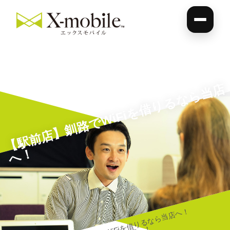
【
駅
前
店
】
釧
路
で
Wi
Fi
を
借
り
る
な
ら
当
店
へ
！
【駅前店】釧路でWiFiを借りるなら当店へ！