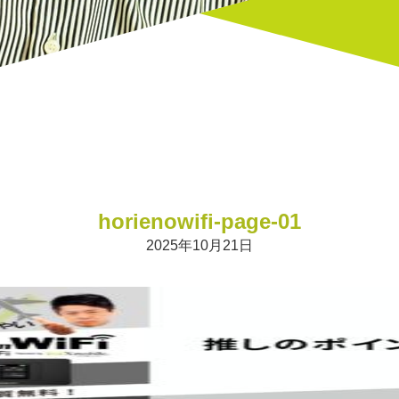
horienowifi-page-01
2025年10月21日