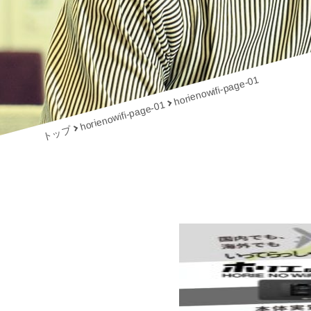
horienowifi-page-01
horienowifi-page-01
トップ