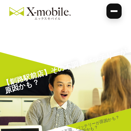
【
釧
路
駅
前
店
】
そ
の
不
調
、
バ
ッ
テ
リ
ー
が
原
因
か
も
？
【釧路駅前店】その不調、バッテリーが原因かも？